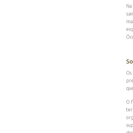
Na 
sai
mai
exp
Ócu
So
Os 
pre
que
O f
ter
org
sup
dei