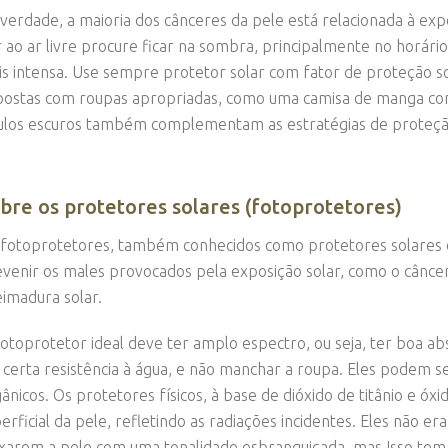
verdade, a maioria dos cânceres da pele está relacionada à expo
r ao ar livre procure ficar na sombra, principalmente no horár
s intensa. Use sempre protetor solar com fator de proteção so
ostas com roupas apropriadas, como uma camisa de manga comp
los escuros também complementam as estratégias de proteçã
bre os protetores solares (fotoprotetores)
fotoprotetores, também conhecidos como protetores solares ou
venir os males provocados pela exposição solar, como o cânce
imadura solar.
otoprotetor ideal deve ter amplo espectro, ou seja, ter boa ab
 certa resistência à água, e não manchar a roupa. Eles podem se
ânicos. Os protetores físicos, à base de dióxido de titânio e ó
erficial da pele, refletindo as radiações incidentes. Eles não 
xarem a pele com uma tonalidade esbranquiçada, mas Isso tem 