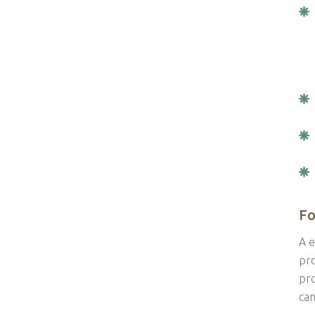
Fo
A e
pro
pro
can