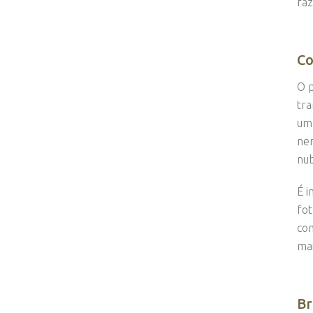
faz
Co
O p
tra
uma
nen
nub
É i
fot
con
mai
Br