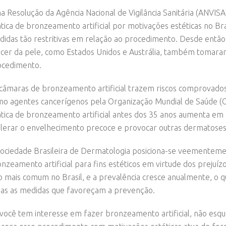
 Resolução da Agência Nacional de Vigilância Sanitária (ANVIS
tica de bronzeamento artificial por motivações estéticas no Br
idas tão restritivas em relação ao procedimento. Desde então,
cer da pele, como Estados Unidos e Austrália, também tomaram 
ocedimento.
câmaras de bronzeamento artificial trazem riscos comprovados
o agentes cancerígenos pela Organização Mundial de Saúde (O
tica de bronzeamento artificial antes dos 35 anos aumenta em 
lerar o envelhecimento precoce e provocar outras dermatoses
ociedade Brasileira de Dermatologia posiciona-se veementemen
nzeamento artificial para fins estéticos em virtude dos prejuíz
o mais comum no Brasil, e a prevalência cresce anualmente, o 
as as medidas que favoreçam a prevenção.
você tem interesse em fazer bronzeamento artificial, não esqu