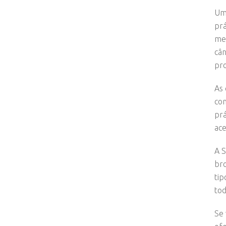
Uma
prá
med
cân
pr
As 
com
prá
ace
A S
bro
tip
tod
Se 