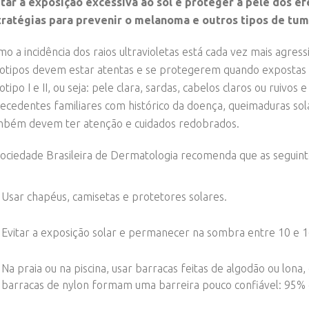
itar a exposição excessiva ao sol e proteger a pele dos e
tratégias para prevenir o melanoma e outros tipos de tum
o a incidência dos raios ultravioletas está cada vez mais agres
otipos devem estar atentas e se protegerem quando expostas a
otipo I e II, ou seja: pele clara, sardas, cabelos claros ou ruivo
ecedentes familiares com histórico da doença, queimaduras sol
mbém devem ter atenção e cuidados redobrados.
ociedade Brasileira de Dermatologia recomenda que as seguin
Usar chapéus, camisetas e protetores solares.
Evitar a exposição solar e permanecer na sombra entre 10 e 16
Na praia ou na piscina, usar barracas feitas de algodão ou lona
barracas de nylon formam uma barreira pouco confiável: 95% d