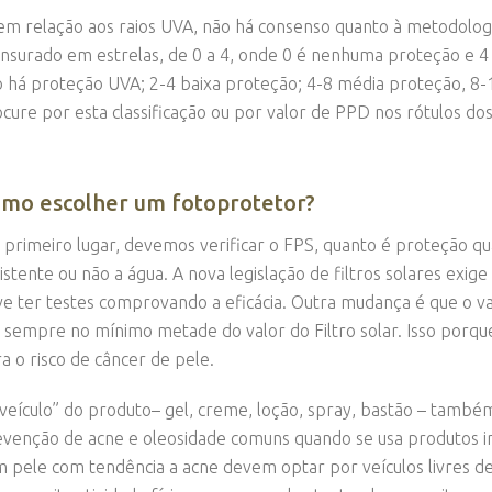
em relação aos raios UVA, não há consenso quanto à metodologi
surado em estrelas, de 0 a 4, onde 0 é nenhuma proteção e 4 
 há proteção UVA; 2-4 baixa proteção; 4-8 média proteção, 8-1
cure por esta classificação ou por valor de PPD nos rótulos do
mo escolher um fotoprotetor?
primeiro lugar, devemos verificar o FPS, quanto é proteção q
istente ou não a água. A nova legislação de filtros solares exig
e ter testes comprovando a eficácia. Outra mudança é que o 
 sempre no mínimo metade do valor do Filtro solar. Isso porq
a o risco de câncer de pele.
veículo” do produto– gel, creme, loção, spray, bastão – também
venção de acne e oleosidade comuns quando se usa produtos in
 pele com tendência a acne devem optar por veículos livres de