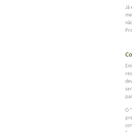
Já 
men
não
Pro
Co
Em 
res
dev
ser
par
O “
pre
com