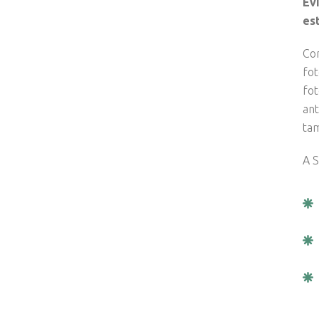
Ev
es
Com
fot
fot
ant
ta
A S