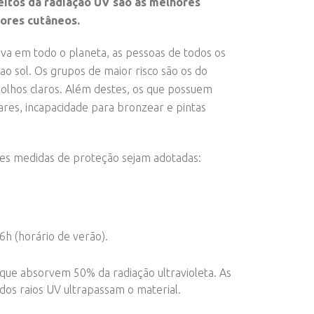
feitos da radiação UV são as melhores
ores cutâneos.
siva em todo o planeta, as pessoas de todos os
o sol. Os grupos de maior risco são os do
s e olhos claros. Além destes, os que possuem
ares, incapacidade para bronzear e pintas
tes medidas de proteção sejam adotadas:
h (horário de verão).
, que absorvem 50% da radiação ultravioleta. As
os raios UV ultrapassam o material.