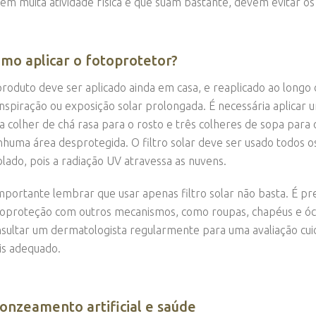
em muita atividade física e que suam bastante, devem evitar os 
mo aplicar o fotoprotetor?
roduto deve ser aplicado ainda em casa, e reaplicado ao longo 
nspiração ou exposição solar prolongada. É necessária aplicar 
 colher de chá rasa para o rosto e três colheres de sopa par
huma área desprotegida. O filtro solar deve ser usado todos o
lado, pois a radiação UV atravessa as nuvens.
mportante lembrar que usar apenas filtro solar não basta. É p
oproteção com outros mecanismos, como roupas, chapéus e ó
sultar um dermatologista regularmente para uma avaliação cui
s adequado.
onzeamento artificial e saúde