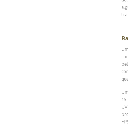
alg
tra
Ra
Um 
com
pel
com
que
Um 
15-
UVB
bro
FPS