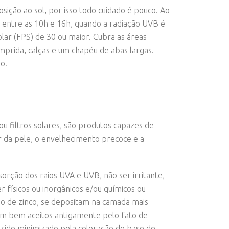
sição ao sol, por isso todo cuidado é pouco. Ao
io entre as 10h e 16h, quando a radiação UVB é
lar (FPS) de 30 ou maior. Cubra as áreas
rida, calças e um chapéu de abas largas.
o.
 filtros solares, são produtos capazes de
r da pele, o envelhecimento precoce e a
sorção dos raios UVA e UVB, não ser irritante,
r físicos ou inorgânicos e/ou químicos ou
xido de zinco, se depositam na camada mais
eram bem aceitos antigamente pelo fato de
sido minimizado pela coloração de base de