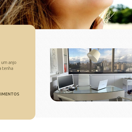
é um anjo
a tenha
OIMENTOS