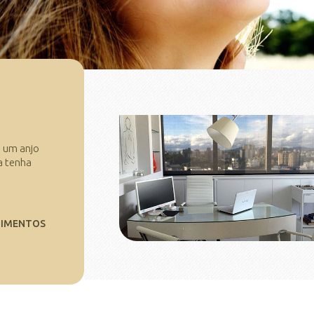
é um anjo
a tenha
OIMENTOS